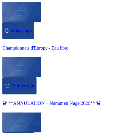
4 days ago
Championnats d'Europe - Eau libre
12 days ago
🚨 **ANNULATION – Namur en Nage 2026** 🚨